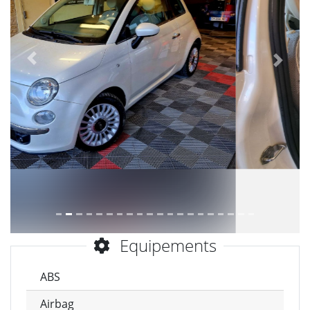
Précèdent
Suiva
Equipements
ABS
Airbag