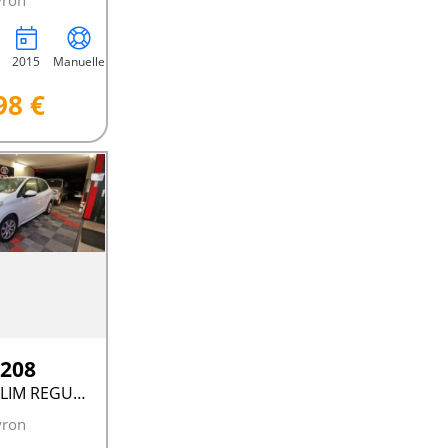
yron
2015
Manuelle
98 €
 208
1.6 HDI 75 CLIM REGULATEUR
yron