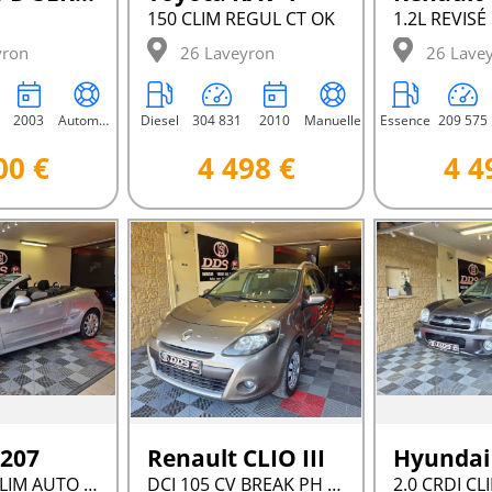
150 CLIM REGUL CT OK
yron
26 Laveyron
26 Lave
2003
Automatique
Diesel
304 831
2010
Manuelle
Essence
209 575
00 €
4 498 €
4 4
 207
Renault CLIO III
CC 120 CV CLIM AUTO REGUL
DCI 105 CV BREAK PH 2 CLIM REGUL