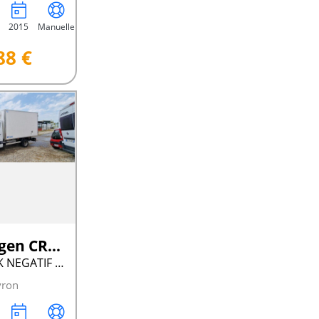
2015
Manuelle
88 €
Volkswagen CRAFTER
FRIGO CT OK NEGATIF POSITIF
yron