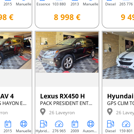
2015
Manuelle
Essence
103 880
2013
Manuelle
Diesel
265 776
98 €
8 998 €
9 4
RAV 4
Lexus RX450 H
Hyundai 
2.0 D4D GPS HAYON ELEC
PACK PRESIDENT ENTRETENU
yron
26 Laveyron
26 Lave
2015
Manuelle
Hybride Essence Rechargeable
276 965
2009
Automatique
Diesel
159 801