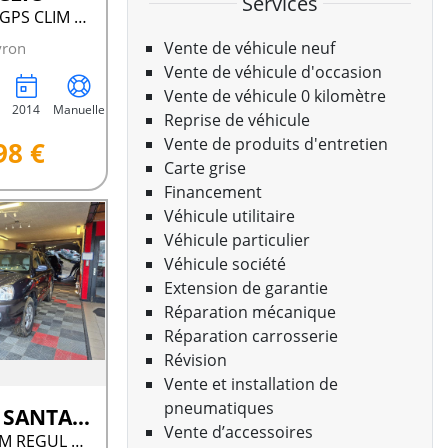
Services
1.2L REVISÉ GPS CLIM REGUL
Vente de véhicule neuf
yron
Vente de véhicule d'occasion
Vente de véhicule 0 kilomètre
2014
Manuelle
Reprise de véhicule
Vente de produits d'entretien
98 €
Carte grise
Financement
Véhicule utilitaire
Véhicule particulier
Véhicule société
Extension de garantie
Réparation mécanique
Réparation carrosserie
Révision
Vente et installation de
pneumatiques
Hyundai SANTA FE
Vente d’accessoires
2.0 CRDI CLIM REGUL 125 CT OK