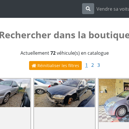
Vendre sa voit
Rechercher dans la boutiqu
Actuellement
72
véhicule(s) en catalogue
1
2
3
Réinitialiser les filtres