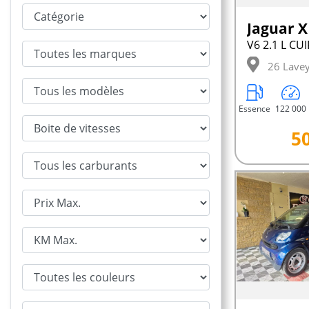
Jaguar X
26 Lave
Essence
122 000
50