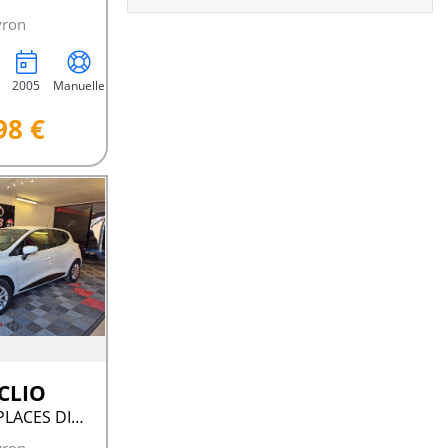
yron
2005
Manuelle
98 €
 CLIO
1.2 75 CV 5 PLACES DISTRI NEUF