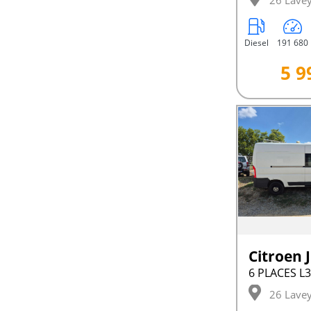
26 Lave
Diesel
191 680
5 9
26 Lave