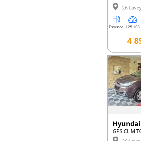
26 Lave
Essence
125 103
4 8
Hyundai 