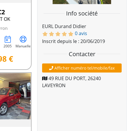
C2
Info société
CT OK
EURL Durand Didier
yron
0 avis
Inscrit depuis le : 20/06/2019
2005
Manuelle
Contacter
98 €
Afficher numéro tel/mobile/fax
49 RUE DU PORT
,
26240
LAVEYRON