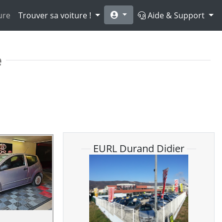
ure
Trouver sa voiture !
Aide & Support
e
EURL Durand Didier