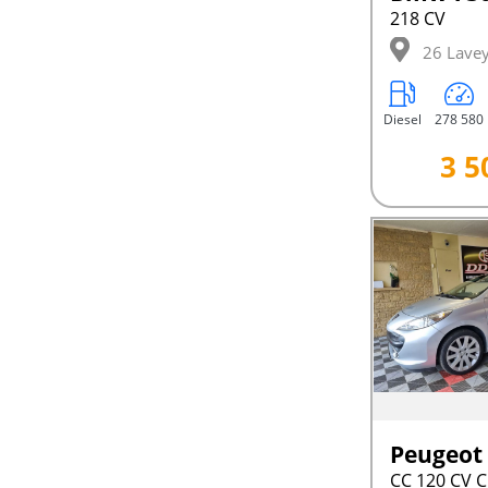
218 CV
26 Lave
Diesel
278 580
3 5
Peugeot