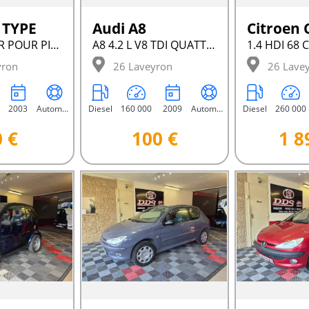
 TYPE
Audi A8
Citroen 
V6 2.1 L CUIR POUR PIECES 154 CV
A8 4.2 L V8 TDI QUATTRO 227 CV POUR PIECES
1.4 HDI 68 
yron
26 Laveyron
26 Lave
2003
Automatique
Diesel
160 000
2009
Automatique
Diesel
260 000
 €
100 €
1 8