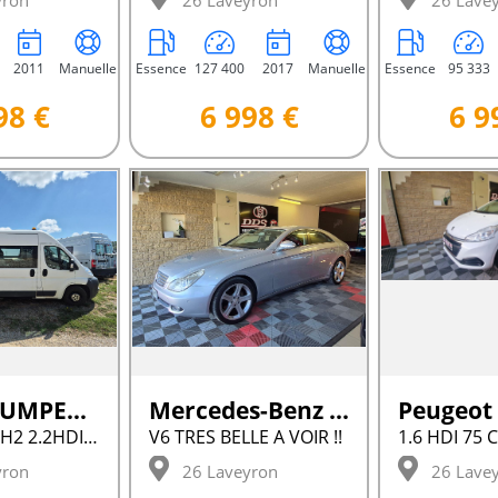
yron
26 Laveyron
26 Lave
2011
Manuelle
Essence
127 400
2017
Manuelle
Essence
95 333
98 €
6 998 €
6 9
Citroen JUMPER III
Mercedes-Benz 350 CLS
Peugeot
6 PLACES L3H2 2.2HDI 120CV
V6 TRES BELLE A VOIR !!
yron
26 Laveyron
26 Lave