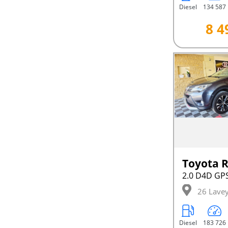
Diesel
134 587
8 4
Toyota 
26 Lave
Diesel
183 726