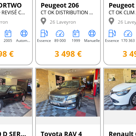
FORTWO
Peugeot 206
Peugeot
BOITE AUTO REVISÉ CT OK
CT OK DISTRIBUTION VIDANGE NEUF
yron
26 Laveyron
26 Lave
2005
Automatique
Essence
89 000
1999
Manuelle
Essence
170 363
98 €
3 498 €
3 4
Bmw 730 D SERIE 7
Toyota RAV 4
Renault