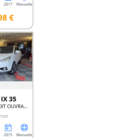
2017
Manuelle
98 €
IX 35
GPS CLIM TOIT OUVRANT CT OK
yron
2015
Manuelle