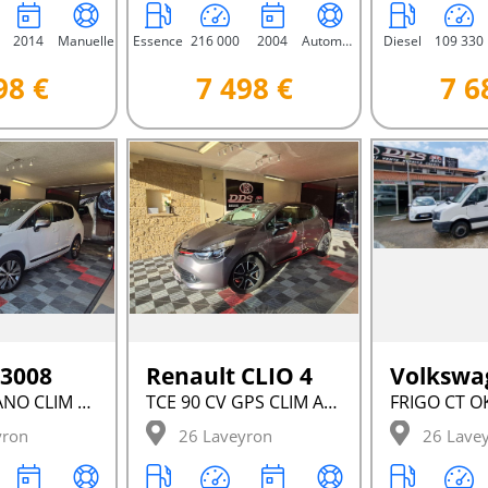
2014
Manuelle
Essence
216 000
2004
Automatique
Diesel
109 330
98 €
7 498 €
7 6
 3008
Renault CLIO 4
GPS TOIT PANO CLIM BIZONE
TCE 90 CV GPS CLIM AUTO REGUL
yron
26 Laveyron
26 Lave