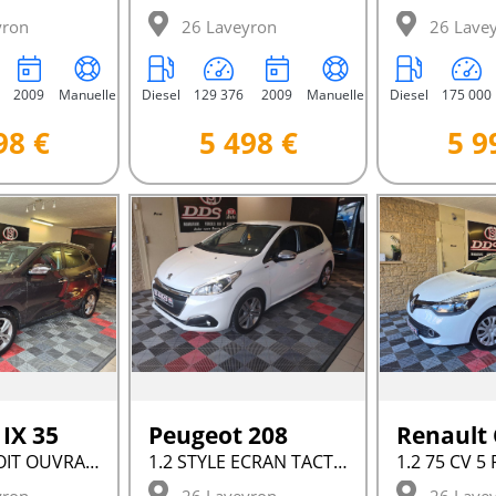
yron
26 Laveyron
26 Lave
2009
Manuelle
Diesel
129 376
2009
Manuelle
Diesel
175 000
98 €
5 498 €
5 9
IX 35
Peugeot 208
Renault
GPS CLIM TOIT OUVRANT CT OK
1.2 STYLE ECRAN TACTILE CT OK 82 CV