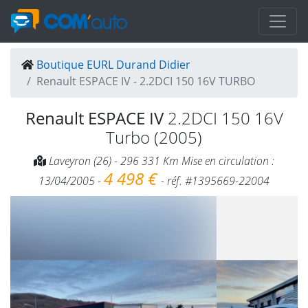
Boutique EURL Durand Didier
Renault ESPACE IV - 2.2DCI 150 16V TURBO
Renault ESPACE IV
2.2DCI 150 16V
Turbo (2005)
Laveyron (26) - 296 331 Km Mise en circulation :
4 498 €
13/04/2005 -
- réf. #1395669-22004