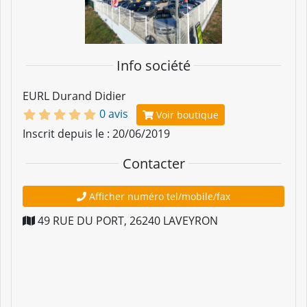
Info société
EURL Durand Didier
0 avis
Voir boutique
Inscrit depuis le : 20/06/2019
Contacter
Afficher numéro tel/mobile/fax
49 RUE DU PORT
,
26240
LAVEYRON