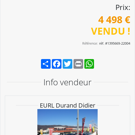
Prix:
4 498 €
VENDU !
Référence:
réf. #1395669-22004
Partager
Facebook
Twitter
Print
WhatsApp
Info vendeur
EURL Durand Didier